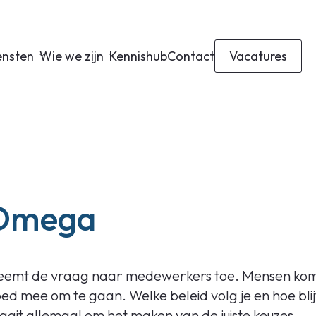
ensten
Wie we zijn
Kennishub
Contact
Vacatures
 Omega
 neemt de vraag naar medewerkers toe. Mensen ko
oed mee om te gaan. Welke beleid volg je en hoe blij
aait allemaal om het maken van de juiste keuzes.