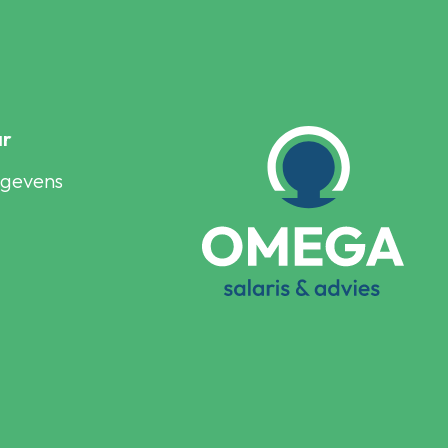
ar
egevens