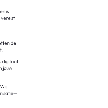
en is
 vereist
etten de
t.
 digitaal
n jouw
Wij
anisatie—