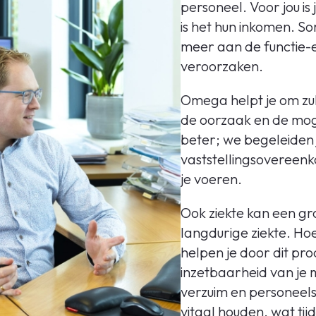
personeel. Voor jou is
is het hun inkomen. So
meer aan de functie-ei
veroorzaken.
Omega helpt je om zul
de oorzaak en de moge
beter; we begeleiden j
vaststellingsovereenk
je voeren.
Ook ziekte kan een gr
langdurige ziekte. Ho
helpen je door dit p
inzetbaarheid van je 
verzuim en personeel
vitaal houden, wat tij