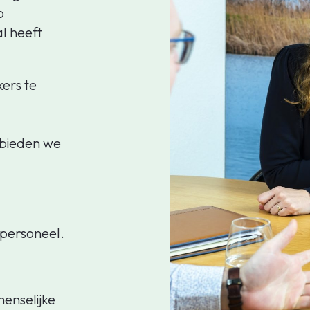
p
al heeft
ers te
 bieden we
 personeel.
enselijke