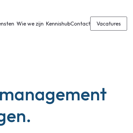
ensten
Wie we zijn
Kennishub
Contact
Vacatures
smanagement
gen.