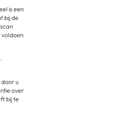
el is een
 bij de
-scan
t voldoen
.
 door u
ntie over
t bij te