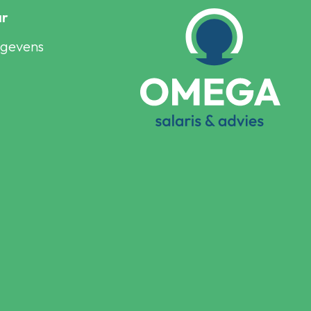
ar
egevens