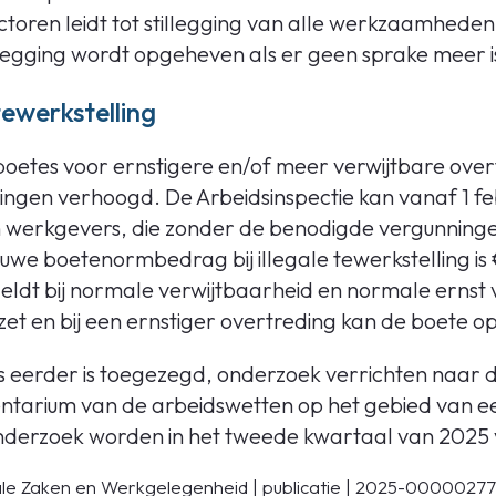
ctoren leidt tot stillegging van alle werkzaamhede
legging wordt opgeheven als er geen sprake meer i
 tewerkstelling
 boetes voor ernstigere en/of meer verwijtbare ove
ngen verhoogd. De Arbeidsinspectie kan vanaf 1 f
 werkgevers, die zonder de benodigde vergunning
uwe boetenormbedrag bij illegale tewerkstelling is
geldt bij normale verwijtbaarheid en normale ernst 
pzet en bij een ernstiger overtreding kan de boete op
ls eerder is toegezegd, onderzoek verrichten naar de
tarium van de arbeidswetten op het gebied van eer
onderzoek worden in het tweede kwartaal van 2025
ale Zaken en Werkgelegenheid | publicatie | 2025-00000277