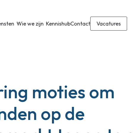
ensten
Wie we zijn
Kennishub
Contact
Vacatures
ring moties om
nden op de