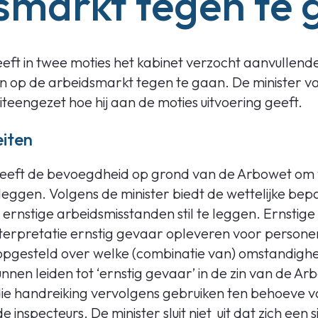
smarkt tegen te 
t in twee moties het kabinet verzocht aanvullend
op de arbeidsmarkt tegen te gaan. De minister va
teengezet hoe hij aan de moties uitvoering geeft.
eiten
 heeft de bevoegdheid op grond van de Arbowet o
e leggen. Volgens de minister biedt de wettelijke be
j ernstige arbeidsmisstanden stil te leggen. Ernsti
nterpretatie ernstig gevaar opleveren voor personen
pgesteld over welke (combinatie van) omstandigh
nen leiden tot ‘ernstig gevaar’ in de zin van de Ar
 die handreiking vervolgens gebruiken ten behoeve v
e inspecteurs. De minister sluit niet uit dat zich een