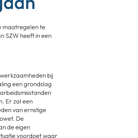
gaan
e maatregelen te
n SZW heeft in een
m werkzaamheden bij
paling een grondslag
ge arbeidsmisstanden
. Er zal een
eden van ernstige
bowet. De
an de eigen
 situatie voordoet waar