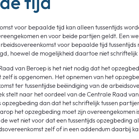
de tijd
mst voor bepaalde tijd kan alleen tussentijds wor
s overeengekomen en voor beide partijen geldt. Een 
rbeidsovereenkomst voor bepaalde tijd tussentijds 
gd, hoewel de mogelijkheid daartoe niet schriftelij
Raad van Beroep is het niet nodig dat het opzegbed
 zelf is opgenomen. Het opnemen van het opzegbed
omst ter tussentijdse beëindiging van de arbeidsov
ek stelt naar het oordeel van de Centrale Raad v
ds opzegbeding dan dat het schriftelijk tussen parti
op het opzegbeding moet zijn overeengekomen is i
 de wet niet voor dat een tussentijds opzegbeding al
idsovereenkomst zelf of in een addendum daarbij k