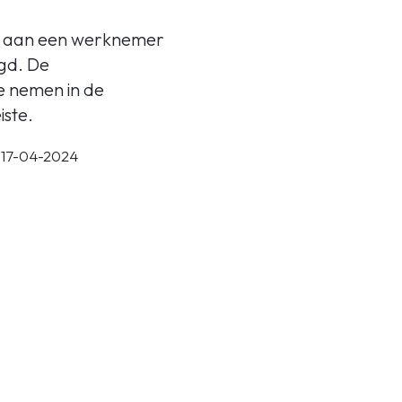
n aan een werknemer
egd. De
e nemen in de
iste.
 17-04-2024