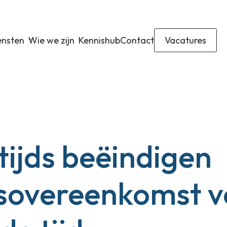
ensten
Wie we zijn
Kennishub
Contact
Vacatures
tijds beëindigen
sovereenkomst v