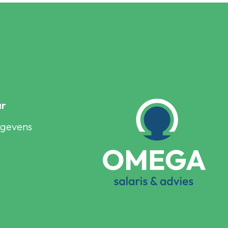
ar
egevens