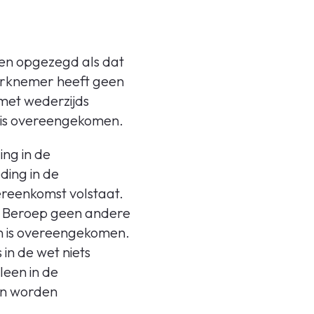
den opgezegd als dat
werknemer heeft geen
met wederzijds
k is overeengekomen.
ing in de
ing in de
ereenkomst volstaat.
an Beroep geen andere
jen is overeengekomen.
n de wet niets
leen in de
an worden