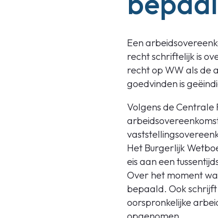
bepaal
Een arbeidsovereenko
recht schriftelijk i
recht op WW als de a
goedvinden is geëindi
Volgens de Centrale 
arbeidsovereenkomst
vaststellingsovereenk
Het Burgerlijk Wetbo
eis aan een tussentij
Over het moment waar
bepaald. Ook schrijft
oorspronkelijke arbe
opgenomen.