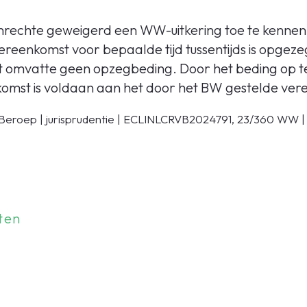
nrechte geweigerd een WW-uitkering toe te kenne
ereenkomst voor bepaalde tijd tussentijds is opgez
 omvatte geen opzegbeding. Door het beding op t
komst is voldaan aan het door het BW gestelde vere
Beroep | jurisprudentie | ECLINLCRVB2024791, 23/360 WW |
ten