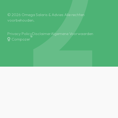
© 2026 Omega Salaris & Advies Alle rechten
voorbehouden.
Privacy Policy
Disclaimer
Algemene Voorwaarden
®
Compozer