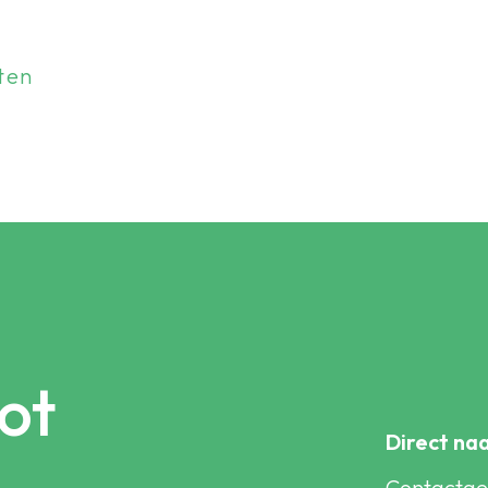
ten
ot
Direct na
Contactg