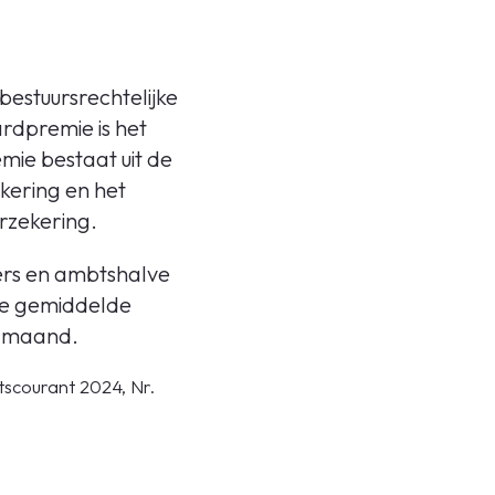
estuursrechtelijke
rdpremie is het
mie bestaat uit de
ering en het
rzekering.
ers en ambtshalve
de gemiddelde
r maand.
tscourant 2024, Nr.