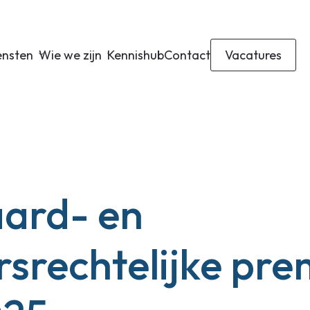
ensten
Wie we zijn
Kennishub
Contact
Vacatures
ard- en
rsrechtelijke pre