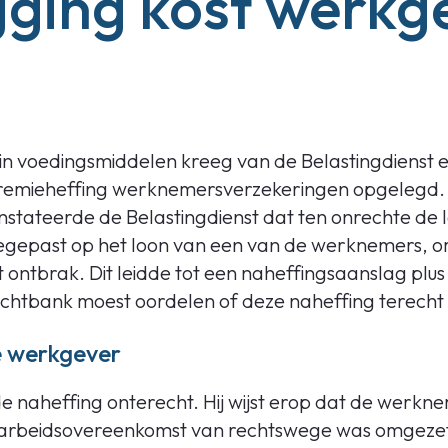
gging kost werkg
n voedingsmiddelen kreeg van de Belastingdienst 
remieheffing werknemersverzekeringen opgelegd. B
stateerde de Belastingdienst dat ten onrechte de
epast op het loon van een van de werknemers, omd
ontbrak. Dit leidde tot een naheffingsaanslag plus
echtbank moest oordelen of deze naheffing terecht
e werkgever
 naheffing onterecht. Hij wijst erop dat de werkne
e arbeidsovereenkomst van rechtswege was omgez