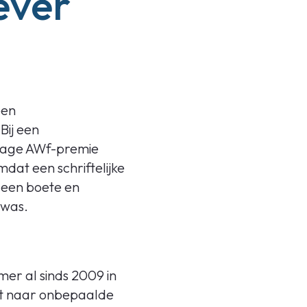
ever
een
ij een
 lage AWf-premie
at een schriftelijke
 een boete en
 was.
mer al sinds 2009 in
et naar onbepaalde