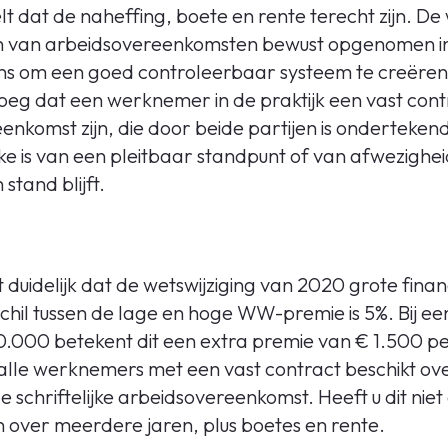
 dat de naheffing, boete en rente terecht zijn. De
gen van arbeidsovereenkomsten bewust opgenomen i
ns om een goed controleerbaar systeem te creëren
noeg dat een werknemer in de praktijk een vast cont
reenkomst zijn, die door beide partijen is onderteke
e is van een pleitbaar standpunt of van afwezigheid
stand blijft.
duidelijk dat de wetswijziging van 2020 grote finan
chil tussen de lage en hoge WW-premie is 5%. Bij 
.000 betekent dit een extra premie van € 1.500 per 
 alle werknemers met een vast contract beschikt ov
 schriftelijke arbeidsovereenkomst. Heeft u dit nie
n over meerdere jaren, plus boetes en rente.