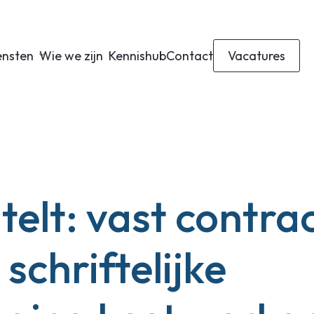
ensten
Wie we zijn
Kennishub
Contact
Vacatures
telt: vast contra
schriftelijke