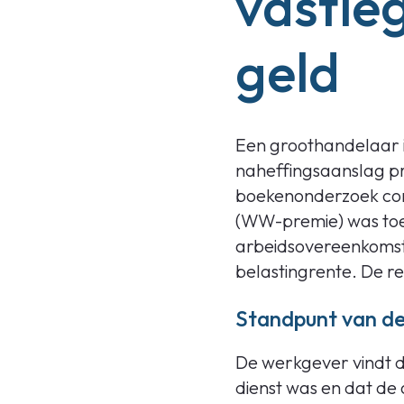
vastle
geld
Een groothandelaar i
naheffingsaanslag p
boekenonderzoek con
(WW-premie) was toeg
arbeidsovereenkomst 
belastingrente. De r
Standpunt van d
De werkgever vindt de
dienst was en dat d