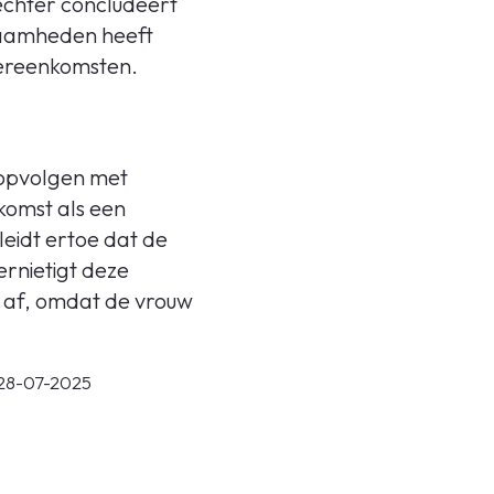
echter concludeert
zaamheden heeft
vereenkomsten.
 opvolgen met
omst als een
eidt ertoe dat de
ernietigt deze
n af, omdat de vrouw
 28-07-2025