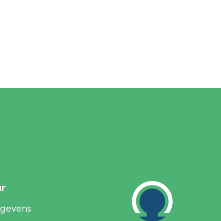
ar
egevens