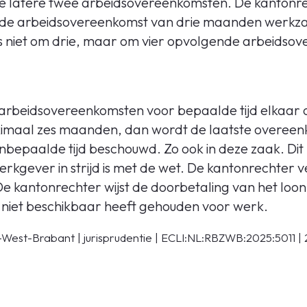
e latere twee arbeidsovereenkomsten. De kantonr
r de arbeidsovereenkomst van drie maanden werk
us niet om drie, maar om vier opvolgende arbeidso
 arbeidsovereenkomsten voor bepaalde tijd elkaar
imaal zes maanden, dan wordt de laatste overeenk
bepaalde tijd beschouwd. Zo ook in deze zaak. Dit l
kgever in strijd is met de wet. De kantonrechter v
e kantonrechter wijst de doorbetaling van het loo
 niet beschikbaar heeft gehouden voor werk.
West-Brabant | jurisprudentie | ECLI:NL:RBZWB:2025:5011 |