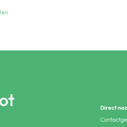
ten
ot
Direct na
Contactg