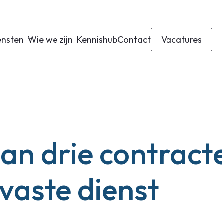
ensten
Wie we zijn
Kennishub
Contact
Vacatures
an drie contract
vaste dienst