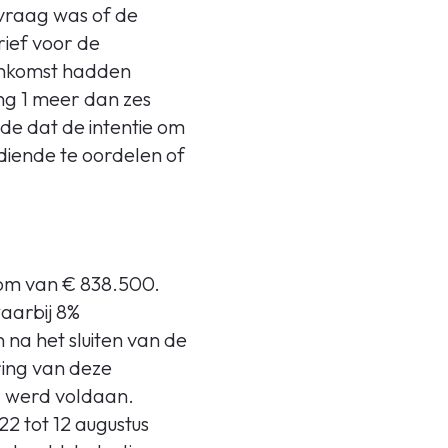
vraag was of de
ief voor de
enkomst hadden
ng 1 meer dan zes
lde dat de intentie om
diende te oordelen of
som van € 838.500.
aarbij 8%
na het sluiten van de
ring van deze
g werd voldaan.
 tot 12 augustus