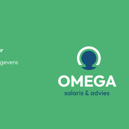
ar
egevens