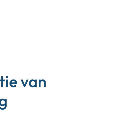
tie van
g