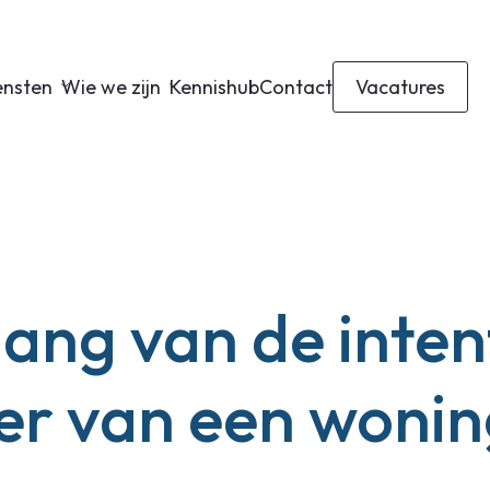
ensten
Wie we zijn
Kennishub
Contact
Vacatures
lang van de inten
er van een wonin