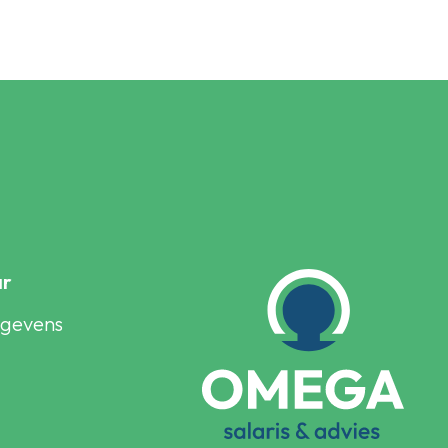
ar
egevens