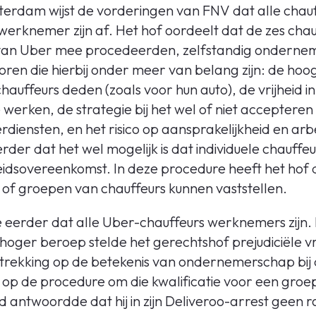
erdam wijst de vorderingen van FNV dat alle chau
erknemer zijn af. Het hof oordeelt dat de zes chauf
 van Uber mee procedeerden, zelfstandig onderne
ren die hierbij onder meer van belang zijn: de hoo
hauffeurs deden (zoals voor hun auto), de vrijheid i
 werken, de strategie bij het wel of niet accepteren
diensten, en het risico op aansprakelijkheid en arb
der dat het wel mogelijk is dat individuele chauff
eidsovereenkomst. In deze procedure heeft het hof d
s of groepen van chauffeurs kunnen vaststellen.
e eerder dat alle Uber-chauffeurs werknemers zijn.
 hoger beroep stelde het gerechtshof prejudiciële
rekking op de betekenis van ondernemerschap bij d
n op de procedure om die kwalificatie voor een gro
 antwoordde dat hij in zijn Deliveroo-arrest geen r