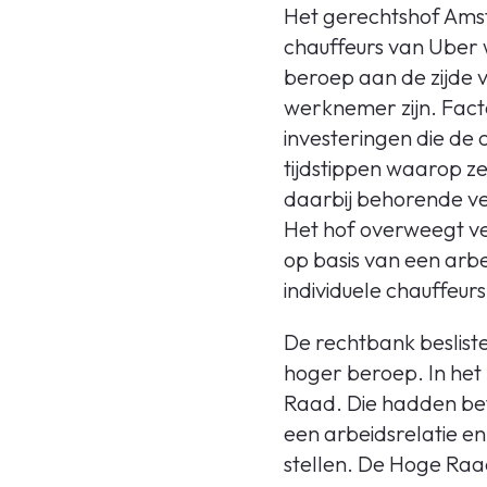
Het gerechtshof Amst
chauffeurs van Uber w
beroep aan de zijde
werknemer zijn. Facto
investeringen die de c
tijdstippen waarop ze
daarbij behorende ver
Het hof overweegt ver
op basis van een arb
individuele chauffeur
De rechtbank beslist
hoger beroep. In het
Raad. Die hadden bet
een arbeidsrelatie e
stellen. De Hoge Raad