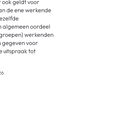
 ook geldt voor
van de ene werkende
dezelfde
n algemeen oordeel
e (groepen) werkenden
en gegeven voor
 uitspraak tot
26