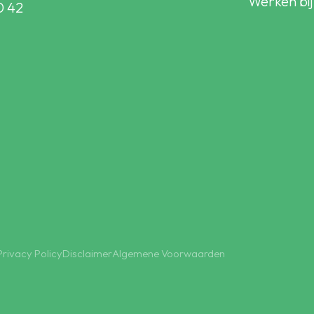
Werken bij
0 42
Privacy Policy
Disclaimer
Algemene Voorwaarden