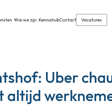
ensten
Wie we zijn
Kennishub
Contact
Vacatures
tshof: Uber chau
et altijd werknem