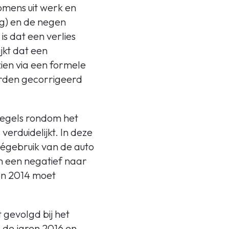
omens uit werk en
ng) en de negen
s dat een verlies
jkt dat een
rzien via een formele
orden gecorrigeerd
regels rondom het
erduidelijkt. In deze
ivégebruik van de auto
n een negatief naar
 en 2014 moet
 gevolgd bij het
 de jaren 2016 en