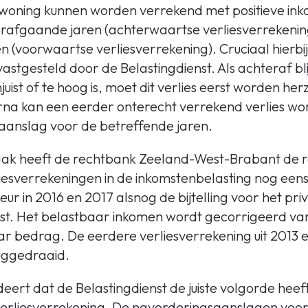
n woning kunnen worden verrekend met positieve ink
oorafgaande jaren (achterwaartse verliesverrekeni
(voorwaartse verliesverrekening). Cruciaal hierbij i
astgesteld door de Belastingdienst. Als achteraf bli
juist of te hoog is, moet dit verlies eerst worden he
rna kan een eerder onterecht verrekend verlies w
aanslag voor de betreffende jaren.
raak heeft de rechtbank Zeeland-West-Brabant de 
sverrekeningen in de inkomstenbelasting nog eens v
eur in 2016 en 2017 alsnog de bijtelling voor het pr
t. Het belastbaar inkomen wordt gecorrigeerd va
aar bedrag. De eerdere verliesverrekening uit 2013
uggedraaid.
ert dat de Belastingdienst de juiste volgorde heeft
rliesverrekening. De navorderingsaanslagen voor