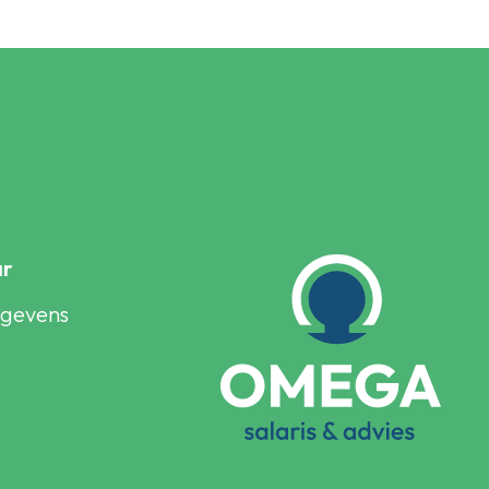
ar
egevens