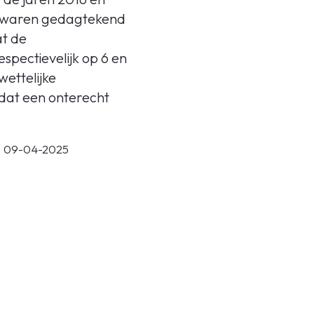
n, waren gedagtekend
at de
pectievelijk op 6 en
ettelijke
rdat een onterecht
 | 09-04-2025