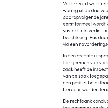
Verliezen uit werk e
woning uit de drie v
daaropvolgende jaren 
eerst formeel wordt v
vastgesteld verlies on
beschikking. Pas daa
via een navorderings
In een recente uitsp
terugnemen van verlie
zaak heeft de inspect
van de zaak toegepas
een positief belastb
hierdoor worden ter
De rechtbank conclude
terugnemen van de ve