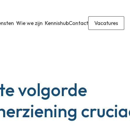
ensten
Wie we zijn
Kennishub
Contact
Vacatures
te volgorde
herziening crucia