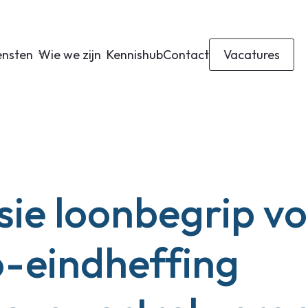
ensten
Wie we zijn
Kennishub
Contact
Vacatures
sie loonbegrip v
-eindheffing