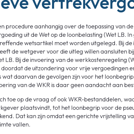
ieve vertrekverg
een procedure aanhangig over de toepassing van de
goeding uit de Wet op de loonbelasting (Wet LB. In g
treffende wetsartikel moet worden uitgelegd. Bij de
eft de wetgever voor die uitleg willen aansluiten b
 LB. Bij de invoering van de werkkostenregeling (WK
doordat de uitzondering voor vrije vergoedingen en
is wat daarvan de gevolgen zijn voor het loonbegri
invoering van de WKR is daar geen aandacht aan bes
zich toe op de vraag of ook WKR-bestanddelen, wa
rkgever plaatsvindt, tot het loonbegrip voor de ps
d. Dat kan zijn omdat een gerichte vrijstelling van
uimte vallen.