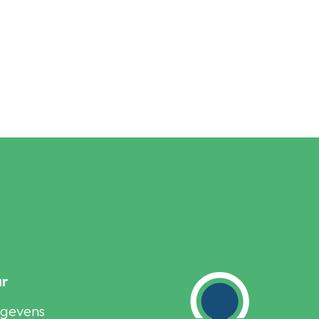
ar
egevens