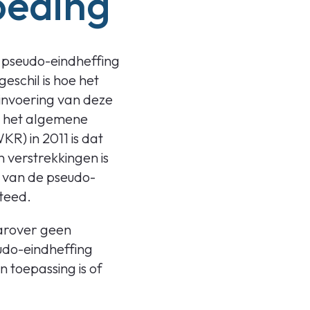
oeding
 pseudo-eindheffing
eschil is hoe het
 invoering van deze
ij het algemene
R) in 2011 is dat
 verstrekkingen is
p van de pseudo-
teed.
arover geen
eudo-eindheffing
 toepassing is of