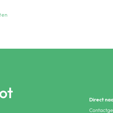
ten
ot
Direct na
Contactg