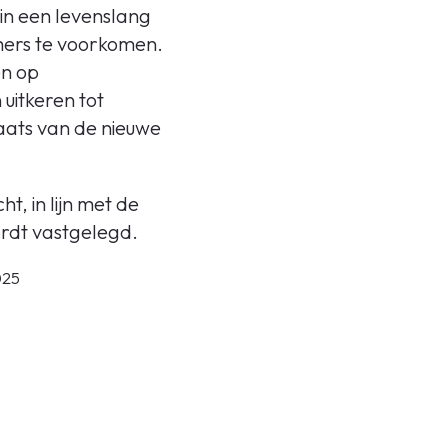
in een levenslang
mers te voorkomen.
en op
uitkeren tot
laats van de nieuwe
t, in lijn met de
wordt vastgelegd.
025