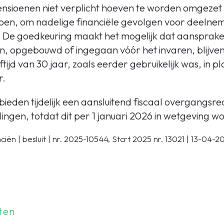
nsioenen niet verplicht hoeven te worden omgezet 
en, om nadelige financiële gevolgen voor deelne
n
De goedkeuring maakt het mogelijk dat aansprak
 opgebouwd of ingegaan vóór het invaren, blijven 
ijd van 30 jaar, zoals eerder gebruikelijk was, in p
r.
eden tijdelijk een aansluitend fiscaal overgangsrech
elingen, totdat dit per 1 januari 2026 in wetgeving 
iën | besluit | nr. 2025-10544, Stcrt 2025 nr. 13021 | 13-04-2
ten