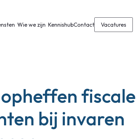
ensten
Wie we zijn
Kennishub
Contact
Vacatures
 opheffen fiscale
nten bij invaren