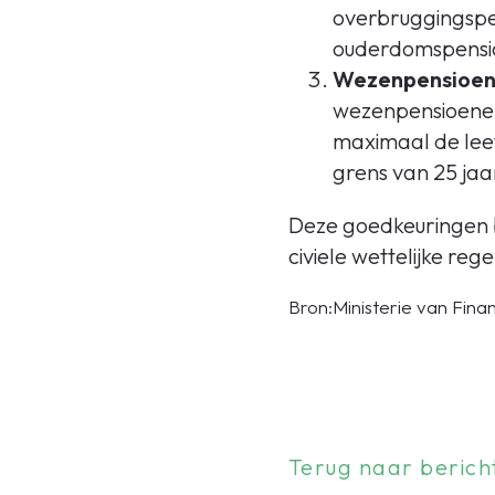
overbruggingspe
ouderdomspensio
Wezenpensioe
wezenpensioenen,
maximaal de leeft
grens van 25 jaa
Deze goedkeuringen bi
civiele wettelijke reg
Bron:Ministerie van Financ
Terug naar berich