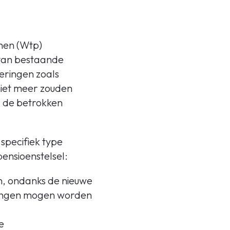
nen (Wtp)
n van bestaande
eringen zoals
iet meer zouden
r de betrokken
 specifiek type
ensioenstelsel:
n, ondanks de nieuwe
eringen mogen worden
e