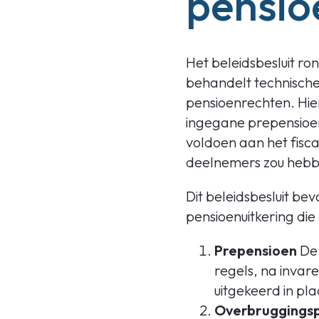
pensio
Het beleidsbesluit r
behandelt technische 
pensioenrechten. Hi
ingegane prepensioe
voldoen aan het fisc
deelnemers zou hebb
Dit beleidsbesluit bev
pensioenuitkering di
Prepensioen
De 
regels, na invar
uitgekeerd in pla
Overbruggings