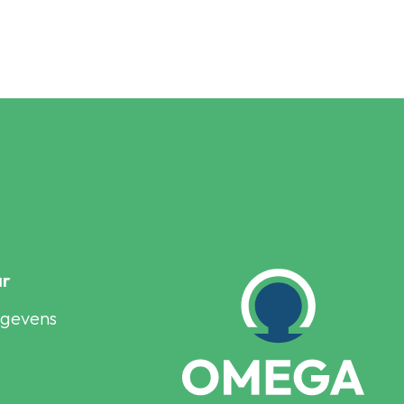
ar
egevens